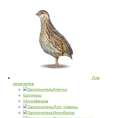
Для
перепелов
Клетки
Брудеры
Миниферма
Доп. товары
Инкубатор