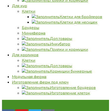
Поилки и кормушки
Для кур
Клетки
Клетки для бройлеров
Клетки для несушек
Брудеры
Миниферма
Доп.товары
Инкубатор
Поилки и кормушки
Для кроликов
Клетки
Доп.товары
Кормушки бункерные
Модульная ферма
Изготовление ферм под ключ
Изготовление брудеров
Изготовление клеток