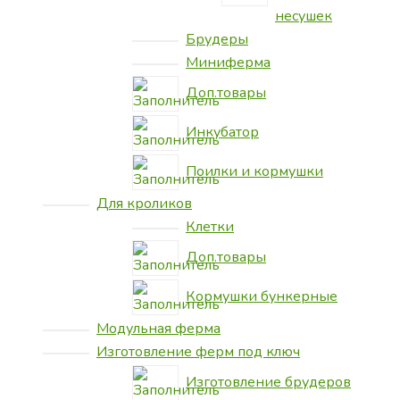
несушек
Брудеры
Миниферма
Доп.товары
Инкубатор
Поилки и кормушки
Для кроликов
Клетки
Доп.товары
Кормушки бункерные
Модульная ферма
Изготовление ферм под ключ
Изготовление брудеров