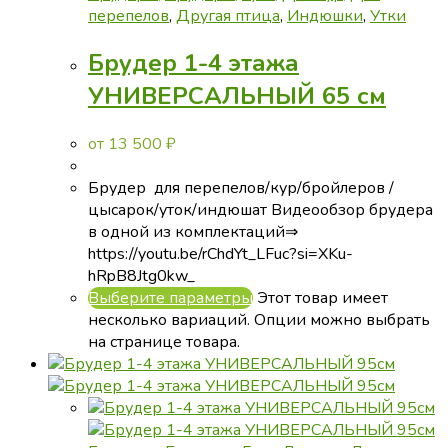
перепелов
,
Другая птица
,
Индюшки
,
Утки
Брудер 1-4 этажа
УНИВЕРСАЛЬНЫЙ 65 см
от
13 500
₽
Брудер для перепелов/кур/бройлеров /
цысарок/уток/индюшат Видеообзор брудера
в одной из комплектаций⇒
https://youtu.be/rChdYt_LFuc?si=XKu-
hRpB8Jtg0kw_
Выберите параметры
Этот товар имеет
несколько вариаций. Опции можно выбрать
на странице товара.