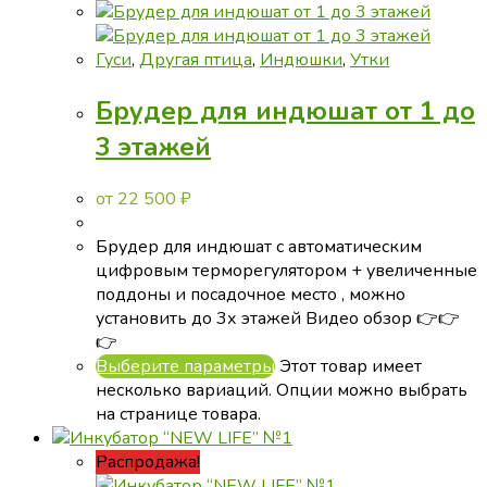
Гуси
,
Другая птица
,
Индюшки
,
Утки
Брудер для индюшат от 1 до
3 этажей
от
22 500
₽
Брудер для индюшат с автоматическим
цифровым терморегулятором + увеличенные
поддоны и посадочное место , можно
установить до 3х этажей Видео обзор 👉👉
👉
Выберите параметры
Этот товар имеет
несколько вариаций. Опции можно выбрать
на странице товара.
Распродажа!