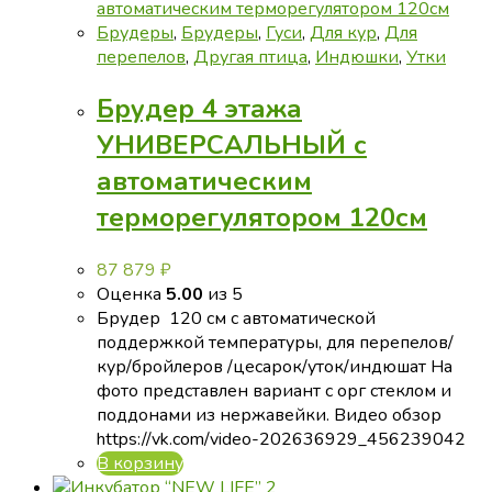
Брудеры
,
Брудеры
,
Гуси
,
Для кур
,
Для
перепелов
,
Другая птица
,
Индюшки
,
Утки
Брудер 4 этажа
УНИВЕРСАЛЬНЫЙ с
автоматическим
терморегулятором 120см
87 879
₽
Оценка
5.00
из 5
Брудер 120 см с автоматической
поддержкой температуры, для перепелов/
кур/бройлеров /цесарок/уток/индюшат На
фото представлен вариант с орг стеклом и
поддонами из нержавейки. Видео обзор
https://vk.com/video-202636929_456239042
В корзину