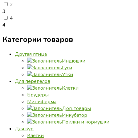
3
3
4
4
Категории товаров
Другая птица
Индюшки
Гуси
Утки
Для перепелов
Клетки
Брудеры
Миниферма
Доп. товары
Инкубатор
Поилки и кормушки
Для кур
Клетки