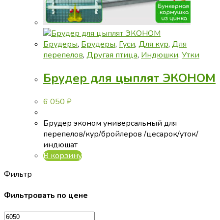
Брудеры
,
Брудеры
,
Гуси
,
Для кур
,
Для
перепелов
,
Другая птица
,
Индюшки
,
Утки
Брудер для цыплят ЭКОНОМ
6 050
₽
Брудер эконом универсальный для
перепелов/кур/бройлеров /цесарок/уток/
индюшат
В корзину
Фильтр
Фильтровать по цене