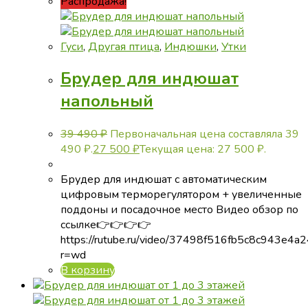
Распродажа!
Гуси
,
Другая птица
,
Индюшки
,
Утки
Брудер для индюшат
напольный
39 490
₽
Первоначальная цена составляла 39
490 ₽.
27 500
₽
Текущая цена: 27 500 ₽.
Брудер для индюшат с автоматическим
цифровым терморегулятором + увеличенные
поддоны и посадочное место Видео обзор по
ссылке👉👉👉👉
https://rutube.ru/video/37498f516fb5c8c943e4a
r=wd
В корзину