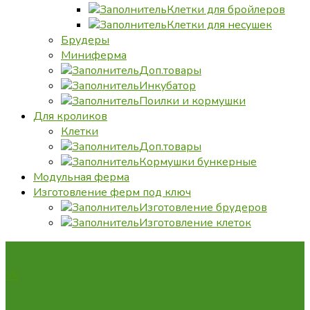
Клетки для бройлеров
Клетки для несушек
Брудеры
Миниферма
Доп.товары
Инкубатор
Поилки и кормушки
Для кроликов
Клетки
Доп.товары
Кормушки бункерные
Модульная ферма
Изготовление ферм под ключ
Изготовление брудеров
Изготовление клеток
Vk