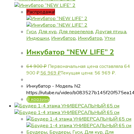
Распродажа!
Гуси
,
Для кур
,
Для перепелов
,
Другая птица
,
Индюшки
,
Инкубатор
,
Инкубатор
,
Утки
Инкубатор “NEW LIFE” 2
64 900
₽
Первоначальная цена составляла 64
900 ₽.
56 969
₽
Текущая цена: 56 969 ₽.
Инкубатор - Модель N2
https://rutube.ru/video/b083527b145f20f575ea
В корзину
Брудеры
,
Брудеры
,
Гуси
,
Для кур
,
Для