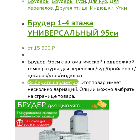
Брудеры
,
Брудеры
,
Гуси
,
Для кур
,
Для
перепелов
,
Другая птица
,
Индюшки
,
Утки
Брудер 1-4 этажа
УНИВЕРСАЛЬНЫЙ 95см
от
15 500
₽
Брудер 95см с автоматической поддержкой
температуры, для перепелов/кур/бройлеров /
цесарок/уток/индюшат
Выберите параметры
Этот товар имеет
несколько вариаций. Опции можно выбрать
на странице товара.