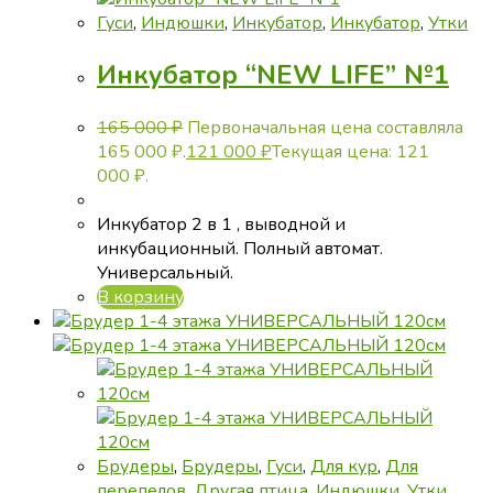
Гуси
,
Индюшки
,
Инкубатор
,
Инкубатор
,
Утки
Инкубатор “NEW LIFE” №1
165 000
₽
Первоначальная цена составляла
165 000 ₽.
121 000
₽
Текущая цена: 121
000 ₽.
Инкубатор 2 в 1 , выводной и
инкубационный. Полный автомат.
Универсальный.
В корзину
Брудеры
,
Брудеры
,
Гуси
,
Для кур
,
Для
перепелов
,
Другая птица
,
Индюшки
,
Утки