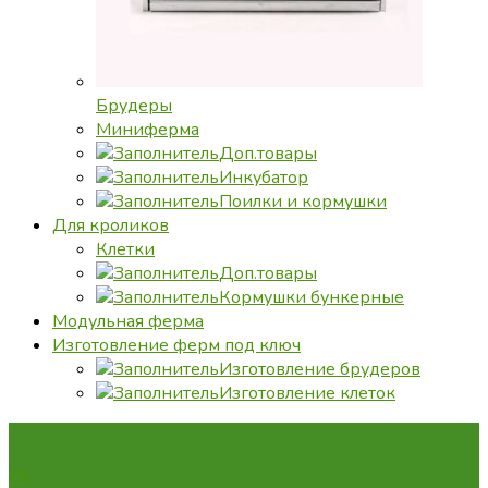
Брудеры
Миниферма
Доп.товары
Инкубатор
Поилки и кормушки
Для кроликов
Клетки
Доп.товары
Кормушки бункерные
Модульная ферма
Изготовление ферм под ключ
Изготовление брудеров
Изготовление клеток
Vk